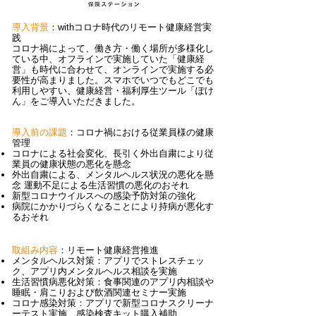
導入背景
：withコロナ時代のリモート健康経営実
践
コロナ禍によって、働き方・働く場所が多様化し
ている中、オフラインで実施していた「健康経
営」も時代に合わせて、オンラインで実施する必
要性が高まりました。スマホでいつでもどこでも
利用しやすい、健康経営・福利厚生ツール「ぽけ
ん」をご導入いただきました。
導入前の課題
：コロナ禍における従業員様の健康
管理
コロナによる社会変化、長引く外出自粛により従
業員の健康状態の悪化を懸念
外出自粛による、メンタルヘルス状況の悪化を懸
念 運動不足による生活習慣の悪化のおそれ
新型コロナウイルスへの感染予防対策の強化
病院にかかりづらくなることにより持病が悪化す
るおそれ
取組み内容
：リモート健康経営推進
メンタルヘルス対策：アプリでストレスチェッ
ク、アプリ内メンタルヘルス相談を実施
生活習慣病悪化対策：食事関連のアプリ内相談や
睡眠・肩こりおよび飲酒関連セミナー実施
コロナ感染対策：アプリで新型コロナスクリーナ
ーテスト実施、感染検査キット購入補助