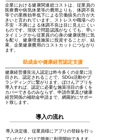
企業における健康関連総コストは、従業員の
医療費や病気休業等の費用よりも、体調不良
等での業務効率低下による労働損失の方が大
きいと言われています。ストレスや職場への
不安・不満による体調不良は目に見えにくい
ものです。現状で問題認識がなくても、早い
タイミングから従業員の心身の健康状態に気
を配り、健康増進施策に投資することが、結
果、企業健康費用のコストカットにつながり
ます。
​４
助成金や健康経営認定支援
健康経営優良法人認定は昨今多くの企業に注
目され、認定されることで、SDGs活動やブ
ランディングに繋がります。ぽけんアプリを
導入すれば、認定に必要な施策項目の多くを
カバーできるのみならず、申請作業及び健康
経営関係の補助金申請まで、網羅的にサポー
ト致します。
導入の流れ
導入決定後、従業員様にアプリの登録を行っ
ていただくだけで簡単に利用開始できます。