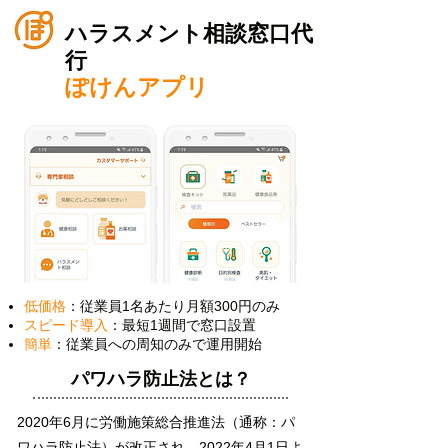
ハラスメント相談窓口代
行
ぽけんアプリ
リ
低価格
：従業員1名あたり月額300円のみ
スピード導入
：最短1週間で窓口設置
簡単
：従業員への周知のみで運用開始
​パワハラ防止法とは？
2020年6月に労働施策総合推進法（通称：パ
ワハラ防止法）が改正され、2022年4月1日よ