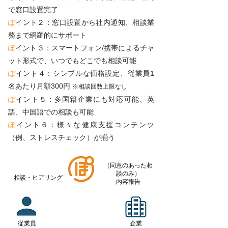
で窓口設置完了
ぽ
イント２：窓口設置から社内通知、相談業
務まで網羅的にサポート
ぽ
イント３：スマートフォン/携帯によるチャ
ット形式で、いつでもどこでも相談可能
ぽ
イント４：シンプルな価格設定
​、従業員1
名あたり月額300円
※相談回数上限なし
ぽ
イント５：多国籍企業にも対応可能、英
語、中国語での相談も可能
ぽ
イント６：様々な健康支援コンテンツ
（例、ストレスチェック）が揃う
（同意のあった相
談のみ）
相談・ヒアリング
内容報告
従業員
企業