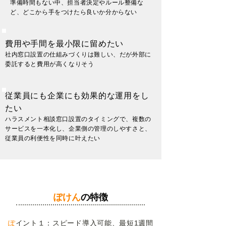
​準備時間もない中、担当者決定やルール整備な
ど、どこから手をつけたら良いか分からない
費用や手間を最小限に留めたい
社内窓口設置の仕組みづくりは難しい、だが外部
に
委託すると費用が高くなりそう
従業員にも企業にも効果的な運用をし
たい
ハラスメント相談窓口設置のタイミングで、複数の
サービスを
一本化し、企業側の管理のしやすさと、
従業員の利便性を同時に叶えたい
ぽけん
の特徴
ぽ
イント１：スピード導入可能、最短1週間