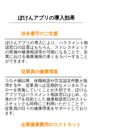
ぽけんアプリの導入効果
１
法令遵守のご支援
ぽけんアプリの導入により、ハラスメント相
談窓口の設置はもちろん、ストレスチェック
の実施や健康相談等が可能になることで、企
業における義務施策の多くをカバーすること
ができます。
​２
従業員の健康増進
コロナ禍以降、休職相談や労災認定件数が急
増する中、従業員へは定期的なメンタルフォ
ローを実施していくことが大切です。ぽけん
アプリではハラスメント相談窓口はじめ、心
身のケアを目的とした健康相談窓口やストレ
スチェックも同時にご利用いただくことで、
従業員の日々の健康増進をサポートしており
ます。
３
企業健康費用のコストカット